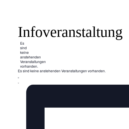
Infoveranstaltung
Es
sind
keine
anstehenden
Veranstaltungen
vorhanden.
Es sind keine anstehenden Veranstaltungen vorhanden.
Veranstaltung
Ansichten-
LISTE
Ansichten-
Navigation
Navigation