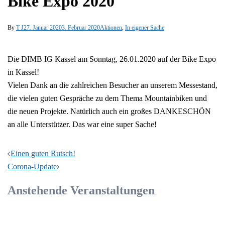
Bike Expo 2020
By
T J
27. Januar 2020
3. Februar 2020
Aktionen
,
In eigener Sache
Die DIMB IG Kassel am Sonntag, 26.01.2020 auf der Bike Expo
in Kassel!
Vielen Dank an die zahlreichen Besucher an unserem Messestand,
die vielen guten Gespräche zu dem Thema Mountainbiken und
die neuen Projekte. Natürlich auch ein großes DANKESCHÖN
an alle Unterstützer. Das war eine super Sache!
Beitrags-
Einen guten Rutsch!
Navigation
Corona-Update
Anstehende Veranstaltungen